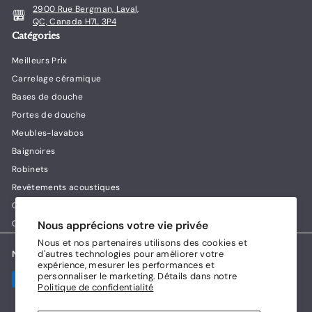
r
2900 Rue Bergman, Laval,
3
QC, Canada H7L 3P4
4
Catégories
9
.
Meilleurs Prix
0
Carrelage céramique
0
Bases de douche
Portes de douche
Meubles-lavabos
Baignoires
Robinets
Revêtements acoustiques
Guides & conseils Lux House
Contact
Nous apprécions votre vie privée
Nous et nos partenaires utilisons des cookies et
d'autres technologies pour améliorer votre
Nous acceptons
expérience, mesurer les performances et
personnaliser le marketing. Détails dans notre
Politique de confidentialité