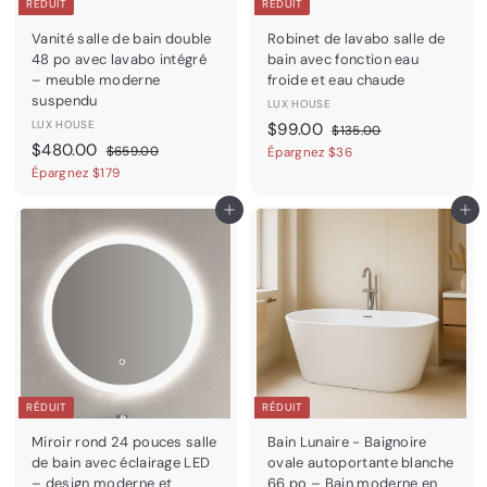
RÉDUIT
RÉDUIT
Vanité salle de bain double
Robinet de lavabo salle de
48 po avec lavabo intégré
bain avec fonction eau
– meuble moderne
froide et eau chaude
suspendu
LUX HOUSE
LUX HOUSE
P
$
P
$99.00
$
$135.00
P
$
P
r
r
$480.00
1
$
9
$659.00
Épargnez $36
3
r
r
i
i
6
4
Épargnez $179
9
5
5
i
i
x
x
8
.
.
9
x
x
r
r
Ajouter au panier
Ajouter au panier
0
0
0
.
r
r
é
é
0
.
0
0
é
é
d
g
0
0
d
g
u
u
0
u
u
i
l
i
l
t
i
t
i
e
e
r
r
RÉDUIT
RÉDUIT
Miroir rond 24 pouces salle
Bain Lunaire - Baignoire
de bain avec éclairage LED
ovale autoportante blanche
– design moderne et
66 po – Bain moderne en