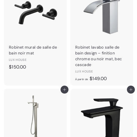
Robinet mural de salle de
Robinet lavabo salle de
bain noir mat
bain design – finition
chrome ou noir mat, bec
LUX HOUSE
cascade
$
$150.00
LUX HOUSE
1
À
$149.00
5
À partir de
p
0
Ajouter au panier
Ajouter au panier
a
.
r
0
t
0
i
r
d
e