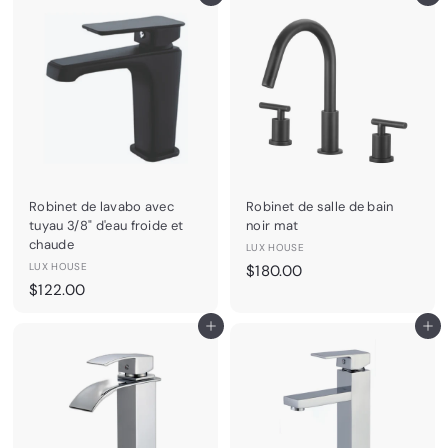
4
r
0
t
.
i
0
r
0
d
e
$
1
1
9
Robinet de lavabo avec
Robinet de salle de bain
.
tuyau 3/8" d'eau froide et
noir mat
0
chaude
LUX HOUSE
0
LUX HOUSE
$
$180.00
$
$122.00
1
1
8
Ajouter au panier
Ajouter au panier
2
0
2
.
.
0
0
0
0