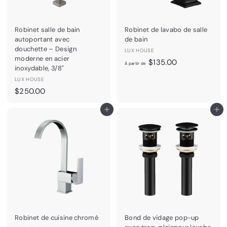
$
1
4
Robinet salle de bain
Robinet de lavabo de salle
9
autoportant avec
de bain
.
douchette – Design
LUX HOUSE
0
moderne en acier
À
$135.00
À partir de
inoxydable, 3/8"
0
p
LUX HOUSE
a
$
$250.00
r
2
t
Ajouter au panier
Ajouter au panier
5
i
0
r
.
d
0
e
0
$
1
3
5
.
0
Robinet de cuisine chromé
Bond de vidage pop-up