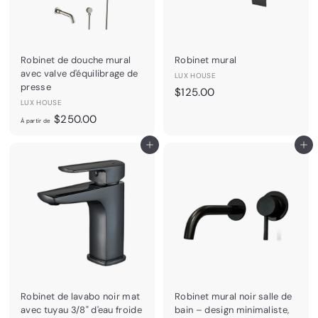
Robinet de douche mural
Robinet mural
avec valve d'équilibrage de
LUX HOUSE
presse
$
$125.00
LUX HOUSE
1
À
$250.00
2
À partir de
p
5
Ajouter au panier
Ajouter au panier
a
.
r
0
t
0
i
r
d
e
$
2
5
Robinet de lavabo noir mat
Robinet mural noir salle de
0
avec tuyau 3/8" d'eau froide
bain – design minimaliste,