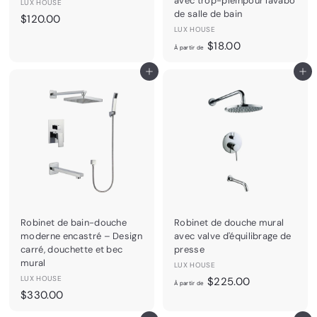
avec trop-pleinpour lavabo
0
LUX HOUSE
de salle de bain
$
$120.00
LUX HOUSE
1
À
$18.00
2
À partir de
p
0
Ajouter au panier
Ajouter au panier
a
.
r
0
t
0
i
r
d
e
$
1
8
Robinet de bain-douche
Robinet de douche mural
.
moderne encastré – Design
avec valve d'équilibrage de
0
carré, douchette et bec
presse
0
mural
LUX HOUSE
LUX HOUSE
À
$225.00
À partir de
$
$330.00
p
3
a