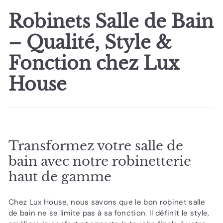
0
0
é
é
0
Robinets Salle de Bain
0
d
g
u
u
– Qualité, Style &
i
l
t
i
Fonction chez Lux
e
r
House
Transformez votre salle de
bain avec notre robinetterie
haut de gamme
Chez
Lux House, nous savons que le bon robinet salle
de bain ne se limite pas à sa fonction. Il définit le style,