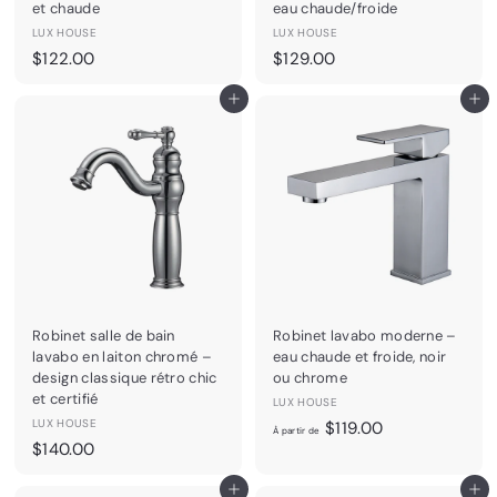
.
et chaude
eau chaude/froide
0
LUX HOUSE
LUX HOUSE
0
$
$
$122.00
$129.00
1
1
Ajouter au panier
Ajouter au panier
2
2
2
9
.
.
0
0
0
0
Robinet salle de bain
Robinet lavabo moderne –
lavabo en laiton chromé –
eau chaude et froide, noir
design classique rétro chic
ou chrome
et certifié
LUX HOUSE
LUX HOUSE
À
$119.00
À partir de
$
$140.00
p
1
a
Ajouter au panier
Ajouter au panier