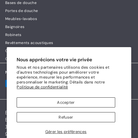
Bases de douche
Portes de douche
Meubles-lavabos
Baignoires
Robinets
Revêtements acoustiques
Guides & conseils Lux House
Contact
Nous apprécions votre vie privée
Nous et nos partenaires utilisons des cookies et
d'autres technologies pour améliorer votre
Nous acceptons
expérience, mesurer les performances et
personnaliser le marketing. Détails dans notre
Politique de confidentialité
Accepter
Politique de confidentialité
Refuser
Politique de remboursement et d'échange
Transport et ramassage
Conditions d'utilisation
Gérer les préférences
Commerce électronique propulsé par Shopify