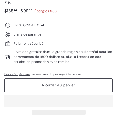
Prix
Prix
$185.00
Prix
$99.00
$185
$99
00
00
Épargnez $86
régulier
réduit
EN STOCK À LAVAL
3 ans de garantie
Paiement sécurisé
Livraison gratuite dans la grande région de Montréal pour les
commandes de 1500 dollars ou plus, à l'exception des
articles en promotion avec remise
Frais d'expédition
calculés lors du passage à la caisse.
Ajouter au panier