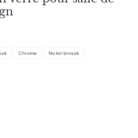
ign
ssé
Chrome
Nickel brossé