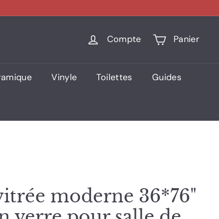
Compte
Panier
ramique
Vinyle
Toilettes
Guides
itrée moderne 36*76"
n verre pour salle de