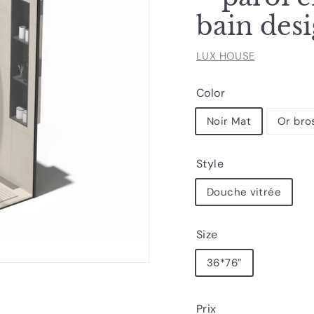
bain des
LUX HOUSE
Color
Noir Mat
Or bro
Style
Douche vitrée
Size
36*76”
Prix