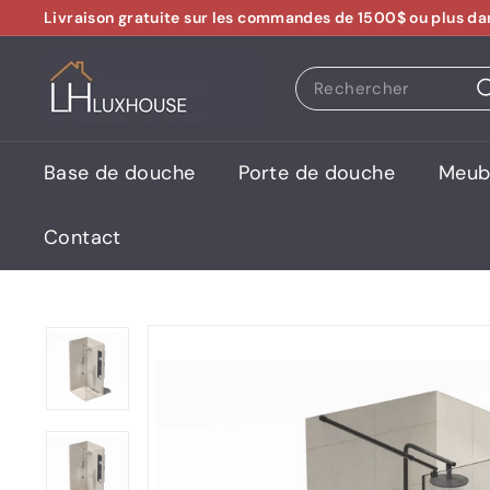
Passer
Livraison gratuite sur les commandes de 1500$ ou plus da
au
Diaporama
contenu
L
Pause
Search
U
X
H
Base de douche
Porte de douche
Meubl
O
U
Contact
S
E