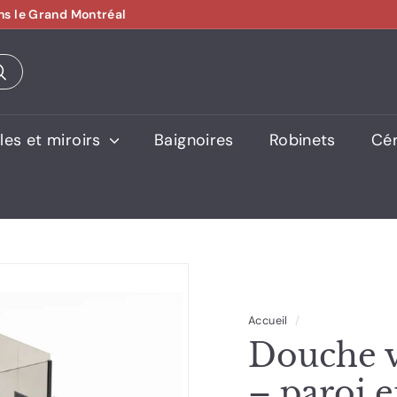
ns le Grand Montréal
es et miroirs
Baignoires
Robinets
Cé
Accueil
/
Douche v
– paroi e