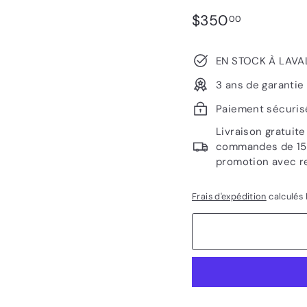
Prix
$350.00
$350
00
régulier
EN STOCK À LAVA
3 ans de garantie
Paiement sécuris
Livraison gratuit
commandes de 1500
promotion avec r
Frais d'expédition
calculés 