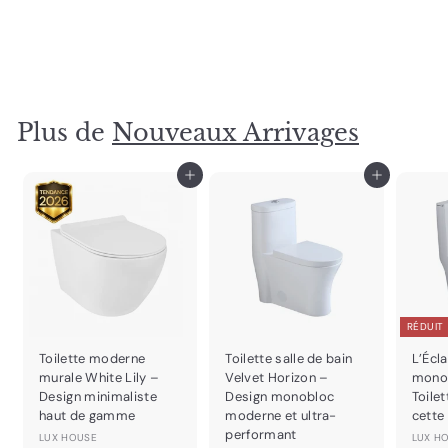
Mat avec Comptoir en Quartz
LUX HOUSE
$
$876
00
8
7
6
Plus de
Nouveaux Arrivages
.
0
0
Ajouter au panier
Ajouter au panier
RÉDUIT
Toilette moderne
Toilette salle de bain
L’Écla
murale White Lily –
Velvet Horizon –
monob
Design minimaliste
Design monobloc
Toilet
haut de gamme
moderne et ultra-
cette
performant
LUX HOUSE
LUX H