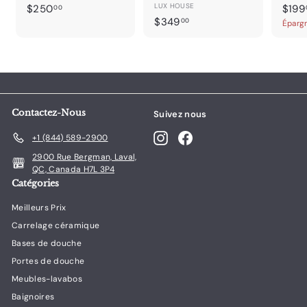
$
LUX HOUSE
P
$250
$199
00
$
r
$349
2
00
Éparg
i
3
5
x
4
0
r
9
.
é
.
0
d
0
0
u
0
i
Contactez-Nous
Suivez nous
t
Instagram
Facebook
+1 (844) 589-2900
2900 Rue Bergman, Laval,
QC, Canada H7L 3P4
Catégories
Meilleurs Prix
Carrelage céramique
Bases de douche
Portes de douche
Meubles-lavabos
Baignoires