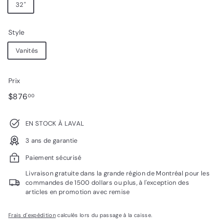
32"
Style
Vanités
Prix
Prix
$876.00
$876
00
régulier
EN STOCK À LAVAL
3 ans de garantie
Paiement sécurisé
Livraison gratuite dans la grande région de Montréal pour les
commandes de 1500 dollars ou plus, à l'exception des
articles en promotion avec remise
Frais d'expédition
calculés lors du passage à la caisse.