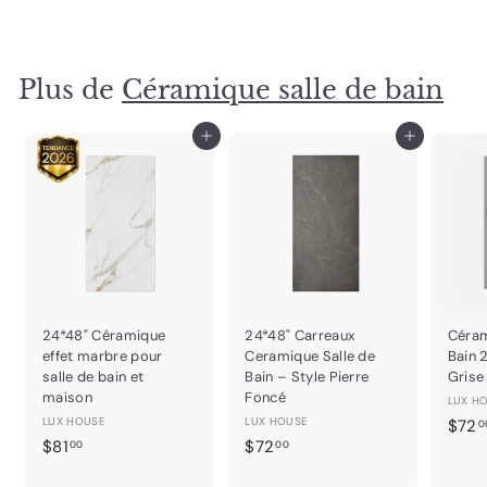
7
.
0
Plus de
Céramique salle de bain
0
Ajouter au panier
Ajouter au panier
24*48" Céramique
24*48" Carreaux
Céram
effet marbre pour
Ceramique Salle de
Bain 
salle de bain et
Bain – Style Pierre
Grise
maison
Foncé
LUX H
LUX HOUSE
LUX HOUSE
$72
0
$
$
$81
$72
00
00
8
7