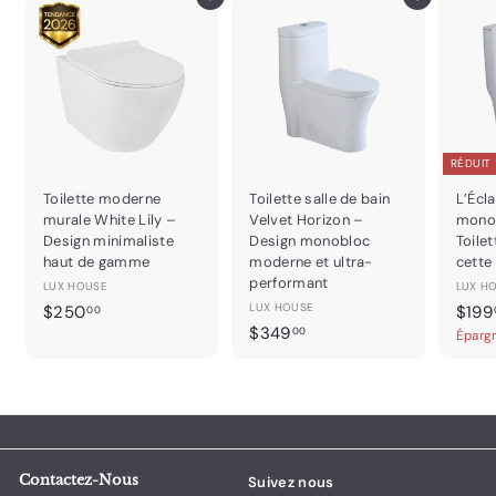
Ajouter au panier
Ajouter au panier
RÉDUIT
Toilette moderne
Toilette salle de bain
L’Écla
murale White Lily –
Velvet Horizon –
monob
Design minimaliste
Design monobloc
Toilet
haut de gamme
moderne et ultra-
cette
performant
LUX HOUSE
LUX H
$
LUX HOUSE
P
$250
$199
00
$
r
$349
2
00
Éparg
i
3
5
x
4
0
r
9
.
é
.
0
d
0
0
u
0
i
Contactez-Nous
Suivez nous