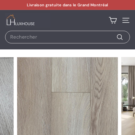
Passer
Livraison gratuite dans le Grand Montréal
au
Diaporama
contenu
L
Pause
Navi
U
X
Search
H
O
U
S
E