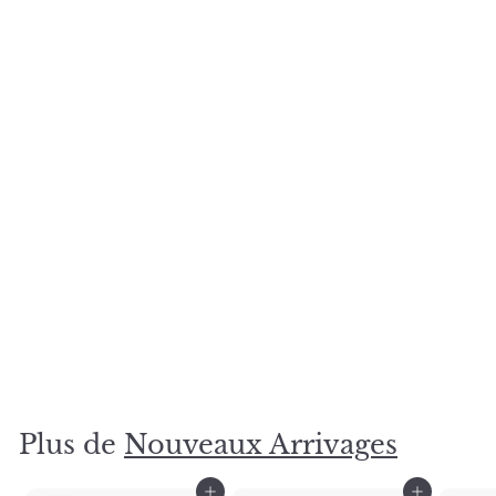
Plancher de vinyle clic Incheon (7mm) – SPC Haut de
gamme & 100% Étanche
LUX HOUSE
$
$62
41
6
2
.
Plus de
Nouveaux Arrivages
4
1