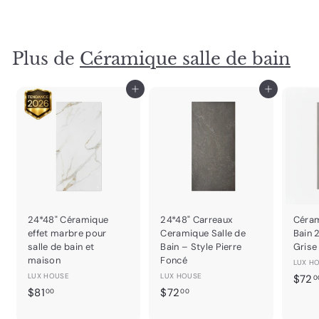
6
0
.
Plus de
Céramique salle de bain
0
0
Ajouter au panier
Ajouter au panier
24*48" Céramique
24*48" Carreaux
Céram
effet marbre pour
Ceramique Salle de
Bain 
salle de bain et
Bain – Style Pierre
Grise
maison
Foncé
LUX H
LUX HOUSE
LUX HOUSE
$72
0
$
$
$81
$72
00
00
8
7