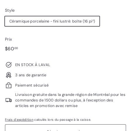
Style
Céramique porcelaine - fini lustré: boîte (16 pi²)
Prix
Prix
$60.00
$60
00
régulier
EN STOCK À LAVAL
3 ans de garantie
Paiement sécurisé
Livraison gratuite dans la grande région de Montréal pour les
commandes de 1500 dollars ou plus, à l'exception des
articles en promotion avec remise
Frais d'expédition
calculés lors du passage à la caisse.