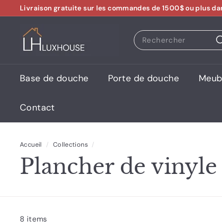
Passer
Livraison gratuite sur les commandes de 1500$ ou plus da
au
Diaporama
contenu
L
Pause
Search
U
X
H
Base de douche
Porte de douche
Meubl
O
U
Contact
S
E
Accueil
/
Collections
/
Plancher de vinyle
8 items