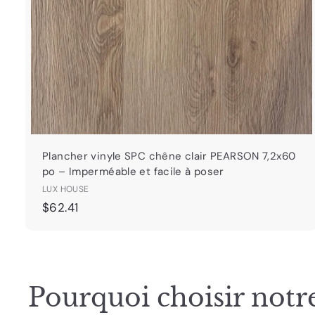
i
a
i
r
Plancher vinyle SPC chêne clair PEARSON 7,2x60
po – Imperméable et facile à poser
LUX HOUSE
$
$62.41
6
2
.
4
Pourquoi choisir notre
1