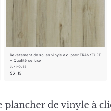
i
p
p
d
d
a
e
e
n
n
i
e
e
r
Revêtement de sol en vinyle à clipser FRANKFURT
– Qualité de luxe
LUX HOUSE
$
$61.19
6
1
.
1
 plancher de vinyle à cli
9