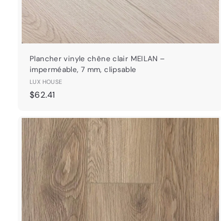
Plancher vinyle chêne clair MEILAN –
imperméable, 7 mm, clipsable
LUX HOUSE
$
$62.41
6
2
.
4
1
t
j
i
t
r
r
a
a