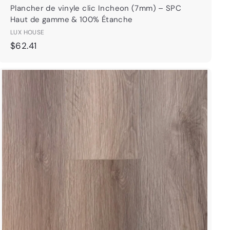
Plancher de vinyle clic Incheon (7mm) – SPC
Haut de gamme & 100% Étanche
LUX HOUSE
$
$62.41
6
2
.
B
o
4
u
A
1
t
j
i
o
q
u
u
t
e
e
r
r
a
a
p
u
i
p
d
a
e
n
i
e
r