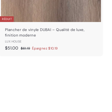
RÉDUIT
Plancher de vinyle DUBAI – Qualité de luxe,
finition moderne
LUX HOUSE
P
$
P
$51.00
$
$61.19
Épargnez $10.19
r
r
6
5
i
i
1
1
.
x
x
.
1
r
r
0
9
é
é
0
d
g
u
u
i
l
t
i
e
r