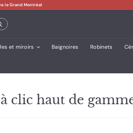
ns le Grand Montréal
es et miroirs
Baignoires
Robinets
Cé
 à clic haut de gamm