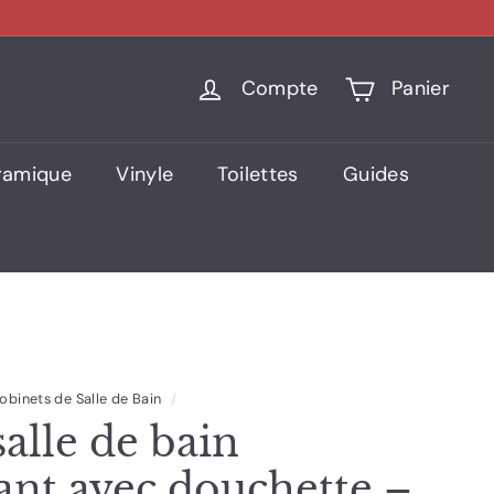
Compte
Panier
ramique
Vinyle
Toilettes
Guides
obinets de Salle de Bain
/
alle de bain
ant avec douchette –