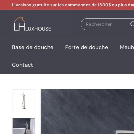
Passer
Livraison gratuite sur les commandes de 1500$ ou plus da
au
Diaporama
contenu
L
Pause
Search
U
X
H
Base de douche
Porte de douche
Meubl
O
U
Contact
S
E