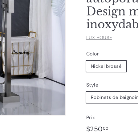
Design m
inoxydab
LUX HOUSE
Color
Nickel brossé
Style
Robinets de baignoi
Prix
Prix
$250.00
$250
00
régulier