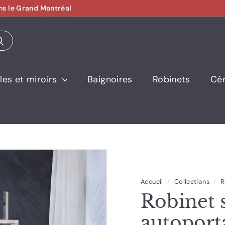
ns le Grand Montréal
es et miroirs
Baignoires
Robinets
Cé
Accueil
/
Collections
/
R
Robinet s
autoport