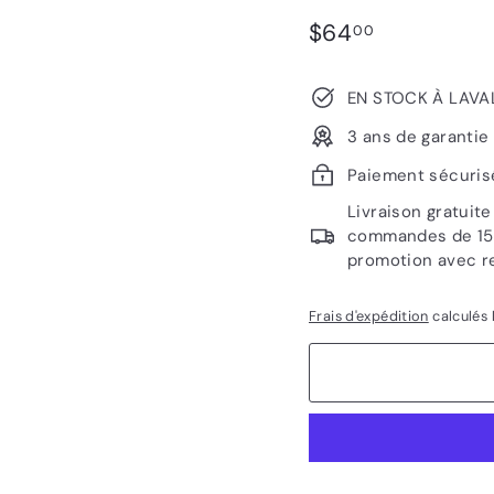
Prix
$64.00
$64
00
régulier
EN STOCK À LAVA
3 ans de garantie
Paiement sécuris
Livraison gratuit
commandes de 1500
promotion avec r
Frais d'expédition
calculés 