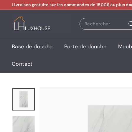
Passer
Livraison gratuite sur les commandes de 1500$ ou plus da
au
Diaporama
contenu
L
Pause
Search
U
X
H
Base de douche
Porte de douche
Meubl
O
U
Contact
S
E