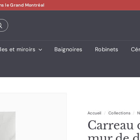
ns le Grand Montréal
es et miroirs
Baignoires
Robinets
Cé
Accueil
/
Collections
/
N
Carreau 
mur de d