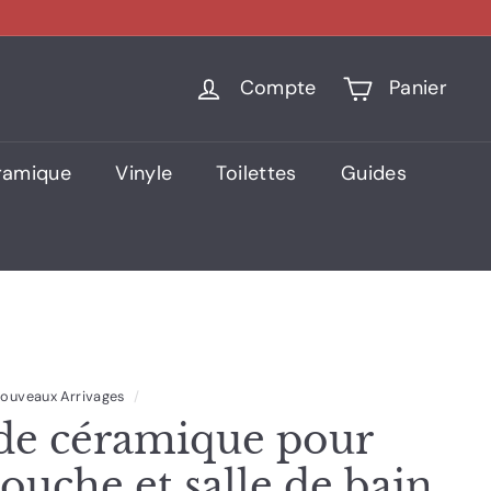
Compte
Panier
ramique
Vinyle
Toilettes
Guides
ouveaux Arrivages
/
de céramique pour
ouche et salle de bain