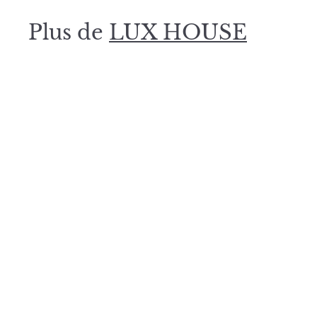
0
Plus de
LUX HOUSE
0