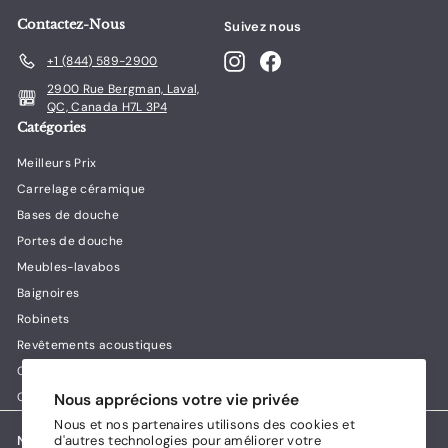
9
Contactez-Nous
Suivez nous
.
Instagram
Facebook
+1 (844) 589-2900
0
0
2900 Rue Bergman, Laval,
QC, Canada H7L 3P4
Catégories
Meilleurs Prix
Carrelage céramique
Bases de douche
Portes de douche
Meubles-lavabos
Baignoires
Robinets
Revêtements acoustiques
Guides & conseils Lux House
Contact
Nous apprécions votre vie privée
Nous et nos partenaires utilisons des cookies et
d'autres technologies pour améliorer votre
Nous acceptons