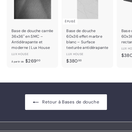
ÉPUISÉ
Base de douche carrée
Base de douche
Base 
36x36" en SMC –
60x36 effet marbre
60x3
Antidérapante et
blanc – Surface
recta
moderne | Lux House
texturée antidérapante
LUX H
LUX HOUSE
LUX HOUSE
$38
À
$
$269
$380
00
00
À partir de
p
3
a
8
r
0
t
.
i
0
r
0
Retour à Bases de douche
d
e
$
2
6