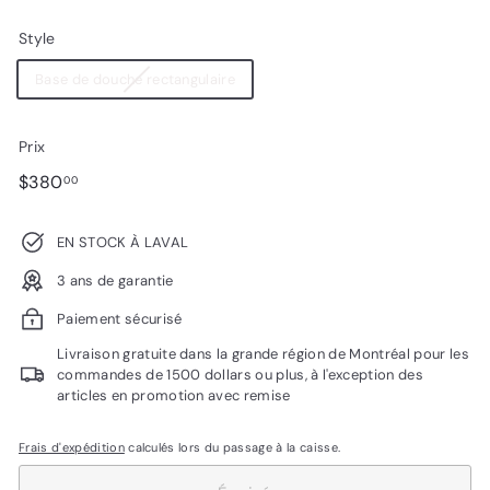
Style
Base de douche rectangulaire
Prix
Prix
$380.00
$380
00
régulier
EN STOCK À LAVAL
3 ans de garantie
Paiement sécurisé
Livraison gratuite dans la grande région de Montréal pour les
commandes de 1500 dollars ou plus, à l'exception des
articles en promotion avec remise
Frais d'expédition
calculés lors du passage à la caisse.