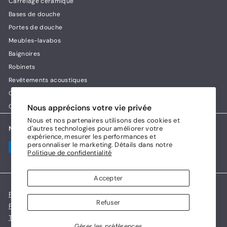
Carrelage céramique
Bases de douche
Portes de douche
Meubles-lavabos
Baignoires
Robinets
Revêtements acoustiques
Guides & conseils Lux House
Contact
Nous apprécions votre vie privée
Nous et nos partenaires utilisons des cookies et
d'autres technologies pour améliorer votre
Nous acceptons
expérience, mesurer les performances et
personnaliser le marketing. Détails dans notre
Politique de confidentialité
Accepter
Politique de confidentialité
Refuser
Politique de remboursement et d'échange
Transport et ramassage
Conditions d'utilisation
Gérer les préférences