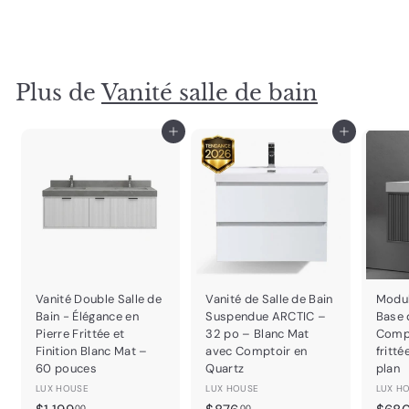
$
$320
00
3
2
0
Plus de
Vanité salle de bain
.
0
0
Ajouter au panier
Ajouter au panier
Vanité Double Salle de
Vanité de Salle de Bain
Modul
Bain - Élégance en
Suspendue ARCTIC –
Base 
Pierre Frittée et
32 po – Blanc Mat
Compt
Finition Blanc Mat –
avec Comptoir en
fritt
60 pouces
Quartz
plan
LUX HOUSE
LUX HOUSE
LUX H
$
$
00
00