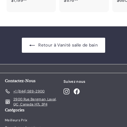
$1,199
$876
$68
1
8
,
7
1
6
9
.
9
0
.
0
0
Retour à Vanité salle de bain
0
Contactez-Nous
Suivez nous
Instagram
Facebook
+1 (844) 589-2900
2900 Rue Bergman, Laval,
QC, Canada H7L 3P4
Catégories
Meilleurs Prix