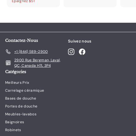
4
6
Épargnez $51
5
i
i
x
9
8
0
x
x
r
9
0
.
r
r
é
.
0
.
é
é
d
0
0
0
d
g
u
0
0
u
u
i
i
l
t
Contactez-Nous
Suivez nous
t
i
Instagram
Facebook
e
+1 (844) 589-2900
r
2900 Rue Bergman, Laval,
QC, Canada H7L 3P4
Catégories
Meilleurs Prix
Carrelage céramique
Bases de douche
Portes de douche
Meubles-lavabos
Baignoires
Robinets