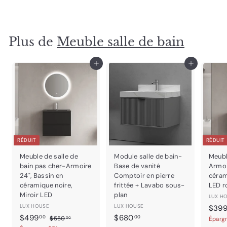
8
0
0
Plus de
Meuble salle de bain
.
0
0
Ajouter au panier
Ajouter au panier
RÉDUIT
RÉDUIT
Meuble de salle de
Module salle de bain-
Meubl
bain pas cher-Armoire
Base de vanité
Armoi
24", Bassin en
Comptoir en pierre
céram
céramique noire,
frittée + Lavabo sous-
LED r
Miroir LED
plan
LUX H
LUX HOUSE
LUX HOUSE
P
$39
P
$
P
$
r
$499
$680
$
00
00
$550
Éparg
00
r
r
i
5