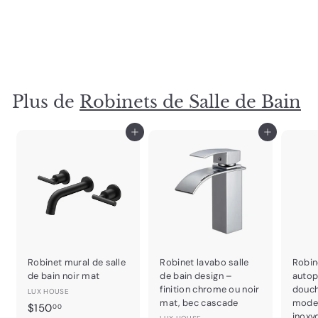
Robinet de lavabo chromé
LUX HOUSE
P
$
P
$99
$
00
$149
Épargnez $50
00
r
r
1
9
4
i
i
9
9
x
x
.
.
r
r
Plus de
Robinets de Salle de Bain
0
0
é
é
0
0
d
g
u
u
Ajouter au panier
Ajouter au panier
i
l
t
i
e
r
Robinet mural de salle
Robinet lavabo salle
Robin
de bain noir mat
de bain design –
autop
finition chrome ou noir
douch
LUX HOUSE
mat, bec cascade
moder
$
$150
00
inoxy