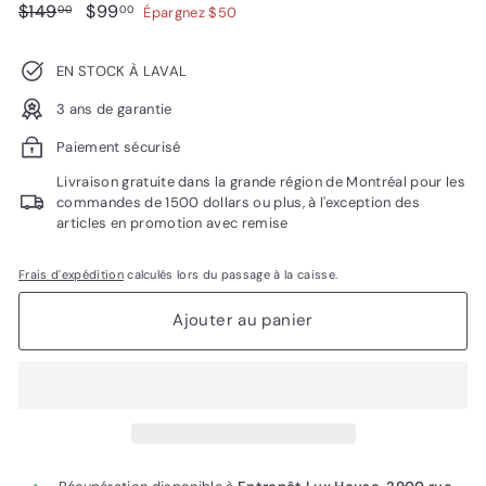
Prix
$149.00
Prix
$99.00
$149
$99
00
00
Épargnez $50
régulier
réduit
EN STOCK À LAVAL
3 ans de garantie
Paiement sécurisé
Livraison gratuite dans la grande région de Montréal pour les
commandes de 1500 dollars ou plus, à l'exception des
articles en promotion avec remise
Frais d'expédition
calculés lors du passage à la caisse.
Ajouter au panier