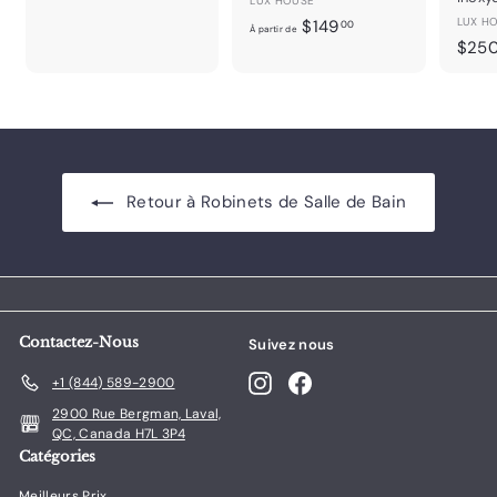
LUX HOUSE
1
À
LUX H
$149
00
5
À partir de
$25
p
0
a
.
r
0
t
0
i
r
d
Retour à Robinets de Salle de Bain
e
$
1
4
9
.
Contactez-Nous
Suivez nous
0
Instagram
Facebook
+1 (844) 589-2900
0
2900 Rue Bergman, Laval,
QC, Canada H7L 3P4
Catégories
Meilleurs Prix