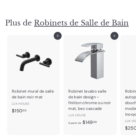
3
0
0
Plus de
Robinets de Salle de Bain
.
0
0
Ajouter au panier
Ajouter au panier
Robinet mural de salle
Robinet lavabo salle
Robin
de bain noir mat
de bain design –
autop
finition chrome ou noir
douch
LUX HOUSE
mat, bec cascade
moder
$
$150
00
inoxy
LUX HOUSE
1
À
LUX H
$149
00
5
À partir de
$25
p
0
a