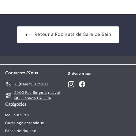
.
r
0
t
0
i
r
d
Retour à Robinets de Salle de Bain
e
$
1
4
9
.
Contactez-Nous
Suivez nous
0
Instagram
Facebook
+1 (844) 589-2900
0
2900 Rue Bergman, Laval,
QC, Canada H7L 3P4
Catégories
Meilleurs Prix
Carrelage céramique
Bases de douche