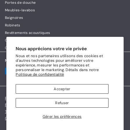
Portes de douche
Meubles-lavabos
Baignoires
Robinets
Revêtements acoustiques
Guides & conseils Lux House
Contact
Nous apprécions votre vie privée
Nous et nos partenaires utilisons des cookies et
Nous acceptons
d'autres technologies pour améliorer votre
expérience, mesurer les performances et
personnaliser le marketing. Détails dans notre
Politique de confidentialité
Accepter
Politique de confidentialité
Refuser
Politique de remboursement et d'échange
Transport et ramassage
Conditions d'utilisation
Gérer les préférences
Commerce électronique propulsé par Shopify