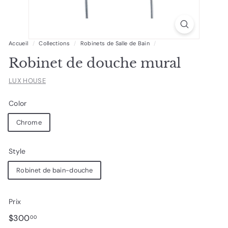
Accueil
/
Collections
/
Robinets de Salle de Bain
/
Robinet de douche mural
LUX HOUSE
Color
Chrome
Style
Robinet de bain-douche
Prix
Prix
$300.00
$300
00
régulier