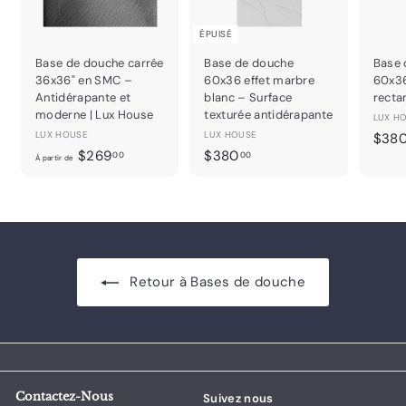
ÉPUISÉ
Base de douche carrée
Base de douche
Base 
36x36" en SMC –
60x36 effet marbre
60x3
Antidérapante et
blanc – Surface
recta
moderne | Lux House
texturée antidérapante
LUX H
LUX HOUSE
LUX HOUSE
$38
À
$
$269
$380
00
00
À partir de
p
3
a
8
r
0
t
.
i
0
r
0
Retour à Bases de douche
d
e
$
2
6
9
Contactez-Nous
Suivez nous