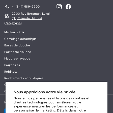
.
Instagram
Facebook
+1 (844) 589-2900
0
0
2900 Rue Bergman, Laval,
QC, Canada H7L 3P4
Catégories
Meilleurs Prix
Carrelage céramique
Bases de douche
Portes de douche
Meubles-lavabos
Baignoires
Robinets
Revêtements acoustiques
Guides & conseils Lux House
Contact
Nous apprécions votre vie privée
Nous et nos partenaires utilisons des cookies et
d'autres technologies pour améliorer votre
Nous acceptons
expérience, mesurer les performances et
personnaliser le marketing. Détails dans notre