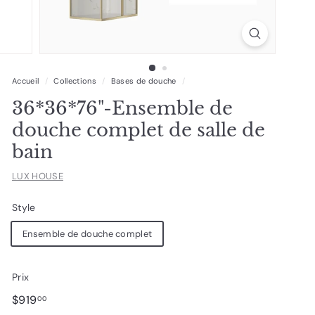
Accueil
/
Collections
/
Bases de douche
/
36*36*76"-Ensemble de
douche complet de salle de
bain
LUX HOUSE
Style
Ensemble de douche complet
Prix
Prix
$919.00
$919
00
régulier