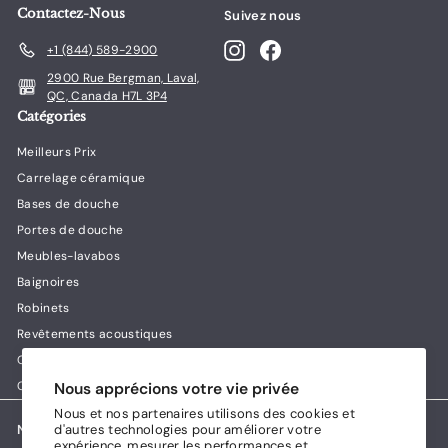
r
0
Contactez-Nous
Suivez nous
d
Instagram
Facebook
+1 (844) 589-2900
e
$
2900 Rue Bergman, Laval,
QC, Canada H7L 3P4
2
Catégories
6
9
Meilleurs Prix
.
Carrelage céramique
0
Bases de douche
0
Portes de douche
Meubles-lavabos
Baignoires
Robinets
Revêtements acoustiques
Guides & conseils Lux House
Contact
Nous apprécions votre vie privée
Nous et nos partenaires utilisons des cookies et
Nous acceptons
d'autres technologies pour améliorer votre
expérience, mesurer les performances et