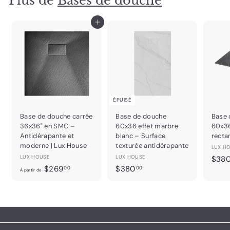
Plus de
Bases de douche
t
i
r
Ajouter au panier
d
e
$
3
4
9
ÉPUISÉ
.
0
Base de douche carrée
Base de douche
Base 
0
36x36" en SMC –
60x36 effet marbre
60x3
Antidérapante et
blanc – Surface
recta
moderne | Lux House
texturée antidérapante
LUX H
LUX HOUSE
LUX HOUSE
$38
À
$
$269
$380
00
00
À partir de
p
3
a
8
r
0
t
.
i
0